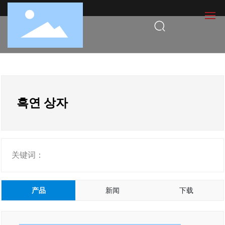
中文
English
한국어
첫 페이지
日本語
Deutsch
우리에 대해
흑연 상자
제품 센터
뉴스 정보
关键词：
연락처
产品
新闻
下载